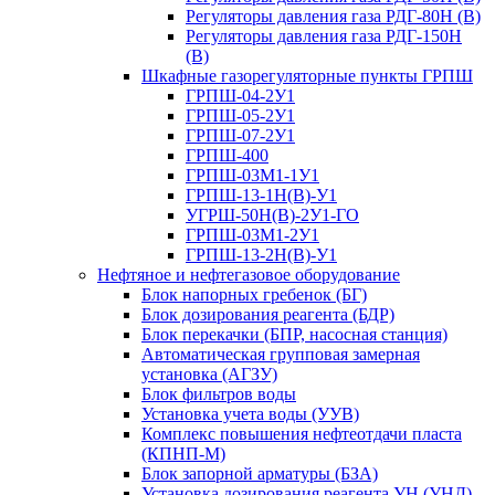
Регуляторы давления газа РДГ-80Н (В)
Регуляторы давления газа РДГ-150Н
(В)
Шкафные газорегуляторные пункты ГРПШ
ГРПШ-04-2У1
ГРПШ-05-2У1
ГРПШ-07-2У1
ГРПШ-400
ГРПШ-03М1-1У1
ГРПШ-13-1Н(В)-У1
УГРШ-50Н(В)-2У1-ГО
ГРПШ-03М1-2У1
ГРПШ-13-2Н(В)-У1
Нефтяное и нефтегазовое оборудование
Блок напорных гребенок (БГ)
Блок дозирования реагента (БДР)
Блок перекачки (БПР, насосная станция)
Автоматическая групповая замерная
установка (АГЗУ)
Блок фильтров воды
Установка учета воды (УУВ)
Комплекс повышения нефтеотдачи пласта
(КПНП-М)
Блок запорной арматуры (БЗА)
Установка дозирования реагента УН (УНД)