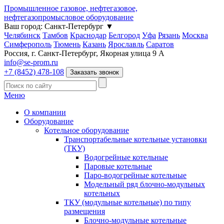
Промышленное газовое, нефтегазовое,
нефтегазопромысловое оборудование
Ваш город:
Санкт-Петербург
▼
Челябинск
Тамбов
Краснодар
Белгород
Уфа
Рязань
Москва
Симферополь
Тюмень
Казань
Ярославль
Саратов
Россия, г. Санкт-Петербург, Якорная улица 9 А
info@se-prom.ru
+7 (8452) 478-108
Заказать звонок
Меню
О компании
Оборудование
Котельное оборудование
Транспортабельные котельные установки
(ТКУ)
Водогрейные котельные
Паровые котельные
Паро-водогрейные котельные
Модельный ряд блочно-модульных
котельных
ТКУ (модульные котельные) по типу
размещения
Блочно-модульные котельные