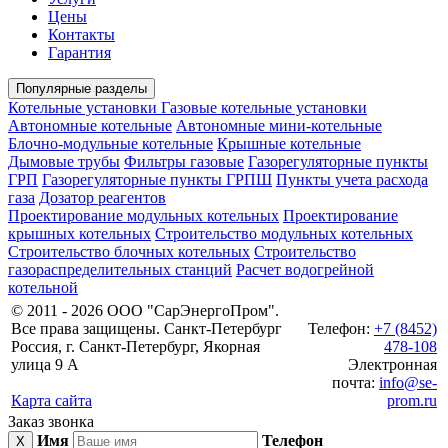
Цены
Контакты
Гарантия
Популярные разделы
Котельные установки
Газовые котельные установки
Автономные котельные
Автономные мини-котельные
Блочно-модульные котельные
Крышные котельные
Дымовые трубы
Фильтры газовые
Газорегуляторные пункты
ГРП
Газорегуляторные пункты ГРПШ
Пункты учета расхода
газа
Дозатор реагентов
Проектирование модульных котельных
Проектирование
крышных котельных
Строительство модульных котельных
Строительство блочных котельных
Строительство
газораспределительных станций
Расчет водогрейной
котельной
© 2011 - 2026 ООО "СарЭнергоПром".
Все права защищены. Санкт-Петербург
Телефон:
+7 (8452)
Россия, г. Санкт-Петербург, Якорная
478-108
улица 9 А
Электронная
почта:
info@se-
Карта сайта
prom.ru
Заказ звонка
Имя
Телефон
X