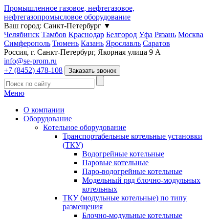
Промышленное газовое, нефтегазовое,
нефтегазопромысловое оборудование
Ваш город:
Санкт-Петербург
▼
Челябинск
Тамбов
Краснодар
Белгород
Уфа
Рязань
Москва
Симферополь
Тюмень
Казань
Ярославль
Саратов
Россия, г. Санкт-Петербург, Якорная улица 9 А
info@se-prom.ru
+7 (8452) 478-108
Заказать звонок
Меню
О компании
Оборудование
Котельное оборудование
Транспортабельные котельные установки
(ТКУ)
Водогрейные котельные
Паровые котельные
Паро-водогрейные котельные
Модельный ряд блочно-модульных
котельных
ТКУ (модульные котельные) по типу
размещения
Блочно-модульные котельные