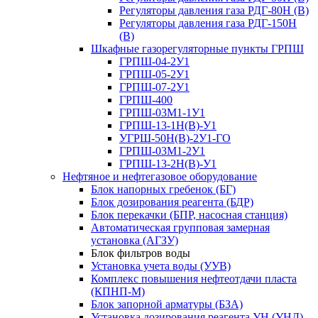
Регуляторы давления газа РДГ-80Н (В)
Регуляторы давления газа РДГ-150Н
(В)
Шкафные газорегуляторные пункты ГРПШ
ГРПШ-04-2У1
ГРПШ-05-2У1
ГРПШ-07-2У1
ГРПШ-400
ГРПШ-03М1-1У1
ГРПШ-13-1Н(В)-У1
УГРШ-50Н(В)-2У1-ГО
ГРПШ-03М1-2У1
ГРПШ-13-2Н(В)-У1
Нефтяное и нефтегазовое оборудование
Блок напорных гребенок (БГ)
Блок дозирования реагента (БДР)
Блок перекачки (БПР, насосная станция)
Автоматическая групповая замерная
установка (АГЗУ)
Блок фильтров воды
Установка учета воды (УУВ)
Комплекс повышения нефтеотдачи пласта
(КПНП-М)
Блок запорной арматуры (БЗА)
Установка дозирования реагента УН (УНД)