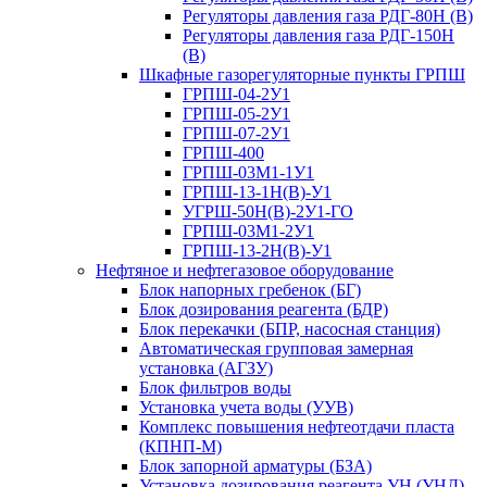
Регуляторы давления газа РДГ-80Н (В)
Регуляторы давления газа РДГ-150Н
(В)
Шкафные газорегуляторные пункты ГРПШ
ГРПШ-04-2У1
ГРПШ-05-2У1
ГРПШ-07-2У1
ГРПШ-400
ГРПШ-03М1-1У1
ГРПШ-13-1Н(В)-У1
УГРШ-50Н(В)-2У1-ГО
ГРПШ-03М1-2У1
ГРПШ-13-2Н(В)-У1
Нефтяное и нефтегазовое оборудование
Блок напорных гребенок (БГ)
Блок дозирования реагента (БДР)
Блок перекачки (БПР, насосная станция)
Автоматическая групповая замерная
установка (АГЗУ)
Блок фильтров воды
Установка учета воды (УУВ)
Комплекс повышения нефтеотдачи пласта
(КПНП-М)
Блок запорной арматуры (БЗА)
Установка дозирования реагента УН (УНД)