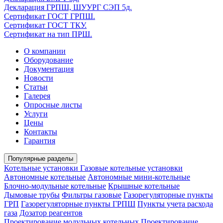
Декларация ГРПШ, ШУУРГ СЭП 5д.
Сертификат ГОСТ ГРПШ.
Сертификат ГОСТ ТКУ.
Сертификат на тип ПРШ.
О компании
Оборудование
Документация
Новости
Статьи
Галерея
Опросные листы
Услуги
Цены
Контакты
Гарантия
Популярные разделы
Котельные установки
Газовые котельные установки
Автономные котельные
Автономные мини-котельные
Блочно-модульные котельные
Крышные котельные
Дымовые трубы
Фильтры газовые
Газорегуляторные пункты
ГРП
Газорегуляторные пункты ГРПШ
Пункты учета расхода
газа
Дозатор реагентов
Проектирование модульных котельных
Проектирование