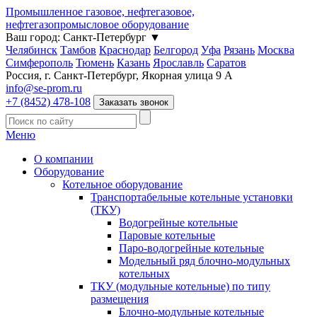
Промышленное газовое, нефтегазовое,
нефтегазопромысловое оборудование
Ваш город:
Санкт-Петербург
▼
Челябинск
Тамбов
Краснодар
Белгород
Уфа
Рязань
Москва
Симферополь
Тюмень
Казань
Ярославль
Саратов
Россия, г. Санкт-Петербург, Якорная улица 9 А
info@se-prom.ru
+7 (8452) 478-108
Заказать звонок
Меню
О компании
Оборудование
Котельное оборудование
Транспортабельные котельные установки
(ТКУ)
Водогрейные котельные
Паровые котельные
Паро-водогрейные котельные
Модельный ряд блочно-модульных
котельных
ТКУ (модульные котельные) по типу
размещения
Блочно-модульные котельные