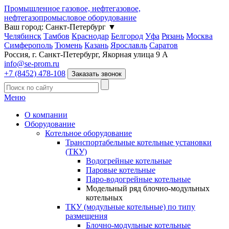
Промышленное газовое, нефтегазовое,
нефтегазопромысловое оборудование
Ваш город:
Санкт-Петербург
▼
Челябинск
Тамбов
Краснодар
Белгород
Уфа
Рязань
Москва
Симферополь
Тюмень
Казань
Ярославль
Саратов
Россия, г. Санкт-Петербург, Якорная улица 9 А
info@se-prom.ru
+7 (8452) 478-108
Заказать звонок
Меню
О компании
Оборудование
Котельное оборудование
Транспортабельные котельные установки
(ТКУ)
Водогрейные котельные
Паровые котельные
Паро-водогрейные котельные
Модельный ряд блочно-модульных
котельных
ТКУ (модульные котельные) по типу
размещения
Блочно-модульные котельные