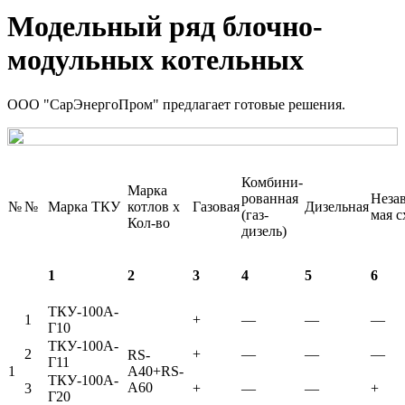
Модельный ряд блочно-
модульных котельных
ООО "СарЭнергоПром" предлагает готовые решения.
Комбини-
Марка
рованная
Неза
№
№
Марка ТКУ
котлов x
Газовая
Дизельная
(газ-
мая с
Кол-во
дизель)
1
2
3
4
5
6
ТКУ-100А-
1
+
—
—
—
Г10
ТКУ-100А-
2
+
—
—
—
RS-
Г11
1
A40+RS-
ТКУ-100А-
A60
3
+
—
—
+
Г20