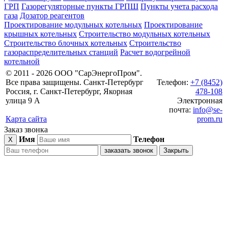
ГРП
Газорегуляторные пункты ГРПШ
Пункты учета расхода
газа
Дозатор реагентов
Проектирование модульных котельных
Проектирование
крышных котельных
Строительство модульных котельных
Строительство блочных котельных
Строительство
газораспределительных станций
Расчет водогрейной
котельной
© 2011 - 2026 ООО "СарЭнергоПром".
Все права защищены. Санкт-Петербург
Телефон:
+7 (8452)
Россия, г. Санкт-Петербург, Якорная
478-108
улица 9 А
Электронная
почта:
info@se-
Карта сайта
prom.ru
Заказ звонка
Имя
Телефон
X
заказать звонок
Закрыть
блочно-
модульные
котельные
газовое
оборудование
дымовые
трубы
пункты